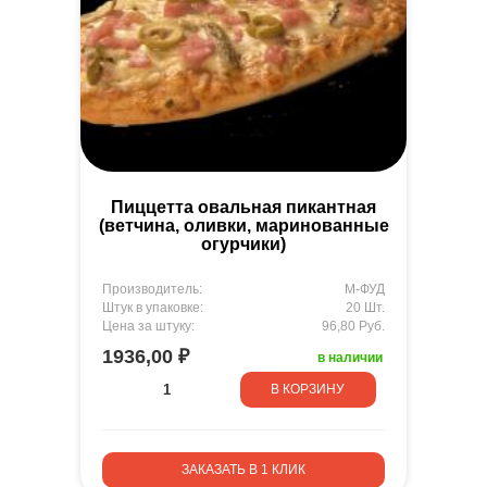
Пиццетта овальная пикантная
(ветчина, оливки, маринованные
огурчики)
Производитель:
М-ФУД
Штук в упаковке:
20 Шт.
Цена за штуку:
96,80 Руб.
1936,00 ₽
в наличии
В КОРЗИНУ
ЗАКАЗАТЬ В 1 КЛИК