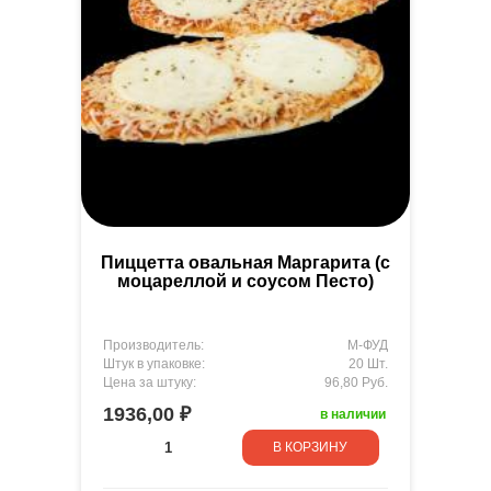
Пиццетта овальная Маргарита (с
моцареллой и соусом Песто)
Производитель:
М-ФУД
Штук в упаковке:
20 Шт.
Цена за штуку:
96,80 Руб.
1936,00 ₽
в наличии
В КОРЗИНУ