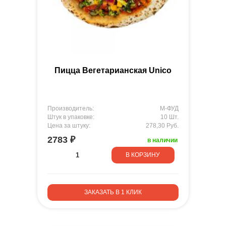
Пицца Вегетарианская Unico
Производитель:
М-ФУД
Штук в упаковке:
10 Шт.
Цена за штуку:
278,30 Руб.
2783 ₽
в наличии
В КОРЗИНУ
ЗАКАЗАТЬ В 1 КЛИК