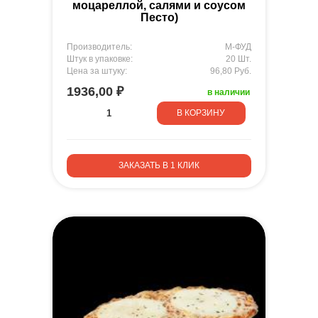
моцареллой, салями и соусом
Песто)
Производитель:
М-ФУД
Штук в упаковке:
20 Шт.
Цена за штуку:
96,80 Руб.
1936,00 ₽
в наличии
В КОРЗИНУ
ЗАКАЗАТЬ В 1 КЛИК